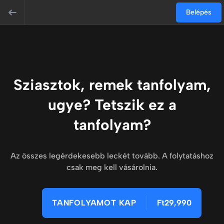
Belépés
Sziasztok, remek tanfolyam,
ugye? Tetszik ez a
tanfolyam?
Az összes legérdekesebb leckét tovább. A folytatáshoz
csak meg kell vásárolnia.
TANFOLYAMOT KAP
Ft29,990