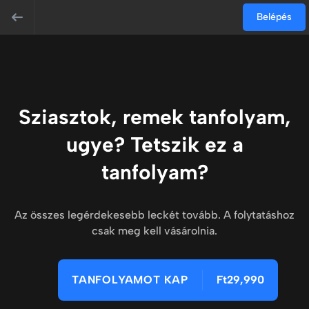
Belépés
Sziasztok, remek tanfolyam,
ugye? Tetszik ez a
tanfolyam?
Az összes legérdekesebb leckét tovább. A folytatáshoz
csak meg kell vásárolnia.
TANFOLYAMOT KAP
Ft29,990