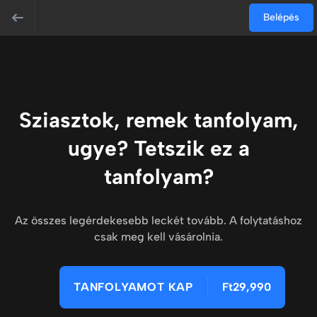
Belépés
Sziasztok, remek tanfolyam,
ugye? Tetszik ez a
tanfolyam?
Az összes legérdekesebb leckét tovább. A folytatáshoz
csak meg kell vásárolnia.
TANFOLYAMOT KAP
Ft29,990