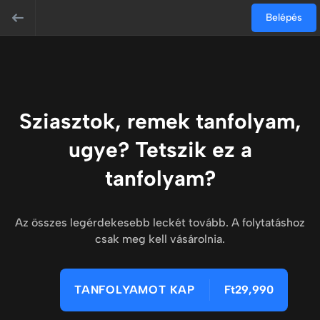
Belépés
Sziasztok, remek tanfolyam,
ugye? Tetszik ez a
tanfolyam?
Az összes legérdekesebb leckét tovább. A folytatáshoz
csak meg kell vásárolnia.
TANFOLYAMOT KAP
Ft29,990