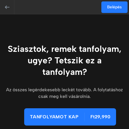
Belépés
Sziasztok, remek tanfolyam,
ugye? Tetszik ez a
tanfolyam?
Az összes legérdekesebb leckét tovább. A folytatáshoz
csak meg kell vásárolnia.
TANFOLYAMOT KAP
Ft29,990