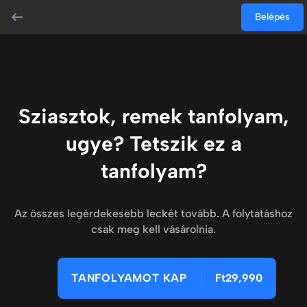
Belépés
Sziasztok, remek tanfolyam,
ugye? Tetszik ez a
tanfolyam?
Az összes legérdekesebb leckét tovább. A folytatáshoz
csak meg kell vásárolnia.
TANFOLYAMOT KAP
Ft29,990