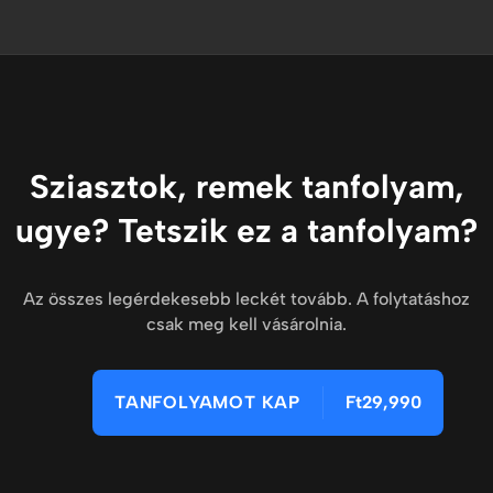
Sziasztok, remek tanfolyam,
ugye? Tetszik ez a tanfolyam?
Az összes legérdekesebb leckét tovább. A folytatáshoz
csak meg kell vásárolnia.
TANFOLYAMOT KAP
Ft29,990