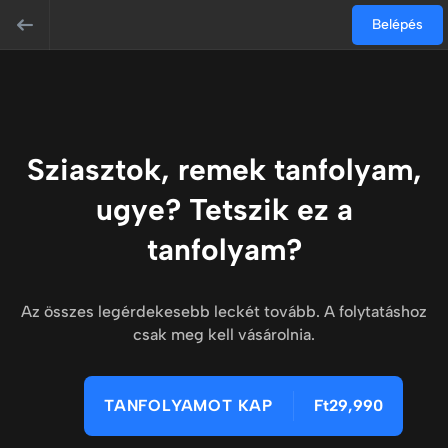
Belépés
Sziasztok, remek tanfolyam,
ugye? Tetszik ez a
tanfolyam?
Az összes legérdekesebb leckét tovább. A folytatáshoz
csak meg kell vásárolnia.
TANFOLYAMOT KAP
Ft29,990