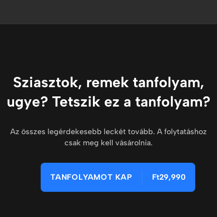
Sziasztok, remek tanfolyam,
ugye? Tetszik ez a tanfolyam?
Az összes legérdekesebb leckét tovább. A folytatáshoz
csak meg kell vásárolnia.
TANFOLYAMOT KAP
Ft29,990