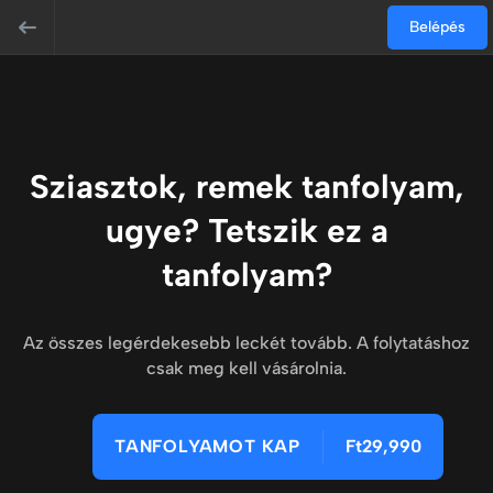
Belépés
Sziasztok, remek tanfolyam,
ugye? Tetszik ez a
tanfolyam?
Az összes legérdekesebb leckét tovább. A folytatáshoz
csak meg kell vásárolnia.
TANFOLYAMOT KAP
Ft29,990