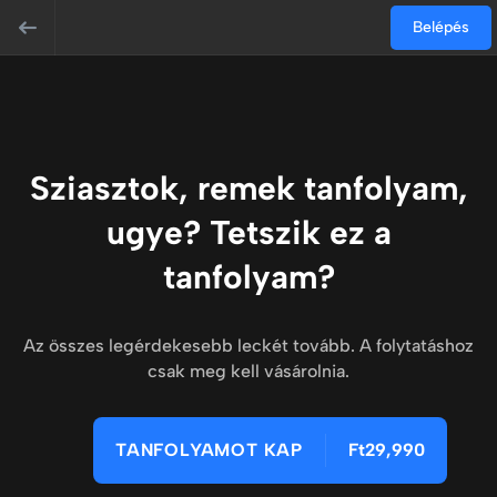
Belépés
Sziasztok, remek tanfolyam,
ugye? Tetszik ez a
tanfolyam?
Az összes legérdekesebb leckét tovább. A folytatáshoz
csak meg kell vásárolnia.
TANFOLYAMOT KAP
Ft29,990