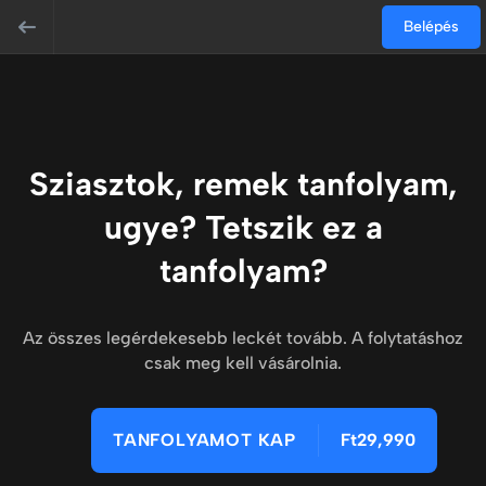
Belépés
Sziasztok, remek tanfolyam,
ugye? Tetszik ez a
tanfolyam?
Az összes legérdekesebb leckét tovább. A folytatáshoz
csak meg kell vásárolnia.
TANFOLYAMOT KAP
Ft29,990