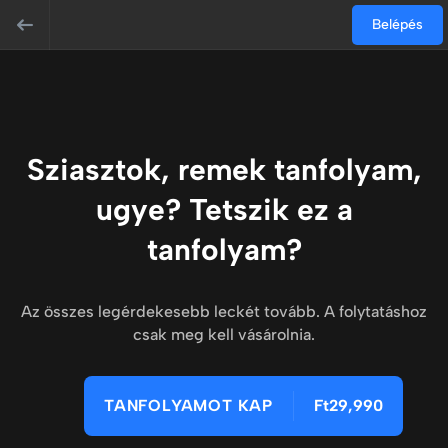
Belépés
Sziasztok, remek tanfolyam,
ugye? Tetszik ez a
tanfolyam?
Az összes legérdekesebb leckét tovább. A folytatáshoz
csak meg kell vásárolnia.
TANFOLYAMOT KAP
Ft29,990