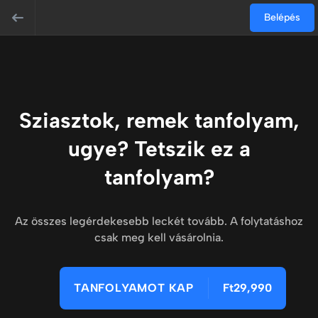
Belépés
Sziasztok, remek tanfolyam,
ugye? Tetszik ez a
tanfolyam?
Az összes legérdekesebb leckét tovább. A folytatáshoz
csak meg kell vásárolnia.
TANFOLYAMOT KAP
Ft29,990