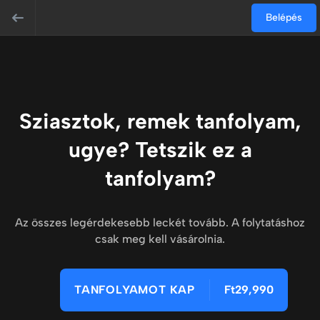
Belépés
Sziasztok, remek tanfolyam,
ugye? Tetszik ez a
tanfolyam?
Az összes legérdekesebb leckét tovább. A folytatáshoz
csak meg kell vásárolnia.
TANFOLYAMOT KAP
Ft29,990