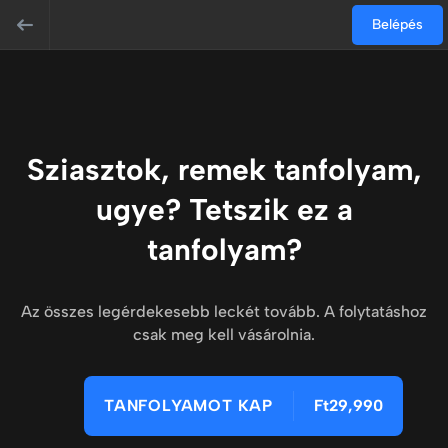
Belépés
Sziasztok, remek tanfolyam,
ugye? Tetszik ez a
tanfolyam?
Az összes legérdekesebb leckét tovább. A folytatáshoz
csak meg kell vásárolnia.
TANFOLYAMOT KAP
Ft29,990