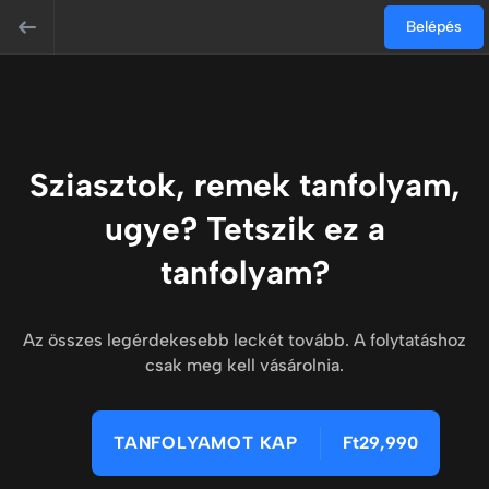
Belépés
Sziasztok, remek tanfolyam,
ugye? Tetszik ez a
tanfolyam?
Az összes legérdekesebb leckét tovább. A folytatáshoz
csak meg kell vásárolnia.
TANFOLYAMOT KAP
Ft29,990