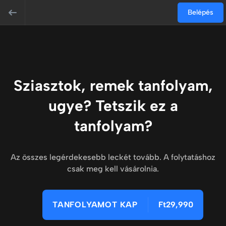
Belépés
Sziasztok, remek tanfolyam,
ugye? Tetszik ez a
tanfolyam?
Az összes legérdekesebb leckét tovább. A folytatáshoz
csak meg kell vásárolnia.
TANFOLYAMOT KAP
Ft29,990