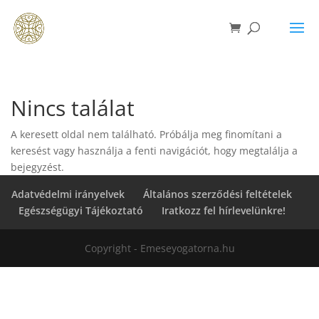
Nincs találat
A keresett oldal nem található. Próbálja meg finomítani a
keresést vagy használja a fenti navigációt, hogy megtalálja a
bejegyzést.
Adatvédelmi irányelvek
Általános szerződési feltételek
Egészségügyi Tájékoztató
Iratkozz fel hírlevelünkre!
Copyright - Emeseyogatorna.hu