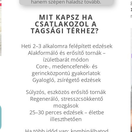
hanem szépen haladsz tovább.
MIT KAPSZ HA
CSATLAKOZOL A
TAGSÁGI TÉRHEZ?
Heti 2–3 alkalomra felépített edzések
Alakformáló és erősítő tornák –
ízületbarát módon
Core-, medencefenék- és
gerincközpontú gyakorlatok
Gyalogló, zsírégető edzések
Súlyzós, eszközös erősítő tornák
Regeneráló, stresszcsökkentő
mozgások
25–30 perces edzések – életbe
illeszthetően
Ha több időd van: kombinálhatod