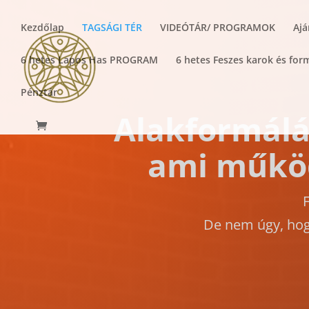
Kezdőlap
TAGSÁGI TÉR
VIDEÓTÁR/ PROGRAMOK
Aj
6 hetes Lapos Has PROGRAM
6 hetes Feszes karok és f
Pénztár
Alakformálás
ami működi
F
De nem úgy, hogy