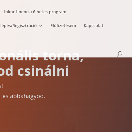
Inkontinencia 6 hetes program
lépés/Regisztráció
Előfizetésem
Kapcsolat
onális torna,
od csinálni
s!
t… és abbahagyod.