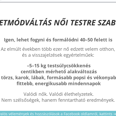
ETMÓDVÁLTÁS NŐI TESTRE SZA
Igen, lehet fogyni és formálódni 40–50 felett is
Az elmúlt években több ezer nő edzett velem otthon,
és a visszajelzések egyértelműek:
–5–15 kg testsúlycsökkenés
centikben mérhető alakváltozás
 törzs, karok, lábak, formásabb popsi és vékonyab
fittebb, energikusabb mindennapok
Valódi nők. Valódi élethelyzetek.
Nem szélsőségek, hanem fenntartható eredmények.
valós vélemények és hozzászólások a Facebook oldlamról, kattints ⇒