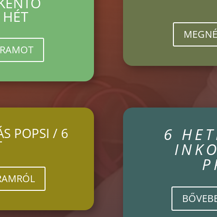
KKENTŐ
 HÉT
MEGNÉ
GRAMOT
6 HET
S POPSI / 6
T
INK
P
RAMRÓL
BŐVEB