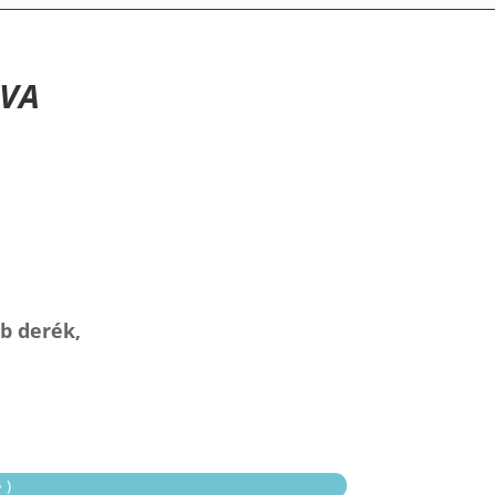
BVA
b derék,
 )