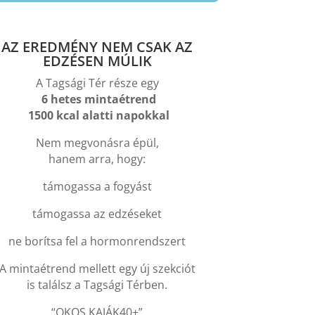
AZ EREDMÉNY NEM CSAK AZ
EDZÉSEN MÚLIK
A Tagsági Tér része egy
6 hetes mintaétrend
1500 kcal alatti napokkal
Nem megvonásra épül,
hanem arra, hogy:
támogassa a fogyást
támogassa az edzéseket
ne borítsa fel a hormonrendszert
A mintaétrend mellett egy új szekciót
is találsz a Tagsági Térben.
“OKOS KAJÁK40+”