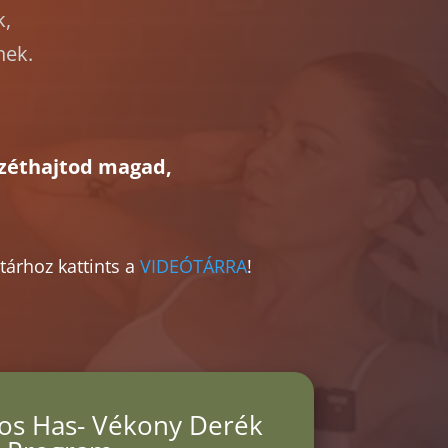
k,
nek.
széthajtod magad,
árhoz kattints a
VIDEÓTÁRRA
!
pos Has- Vékony Derék