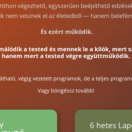
tthon végezhető, egyszerűen beépíthető edzése
k nem vesznek el az életedből — hanem belefér
És ezért működik.
rmálódik a tested és mennek le a kilók, mert 
hanem mert a tested végre együttműködik.
ható, végig vezetett programok, de a teljes programt
Vagy böngéssz tovább!
Y
6 hetes La