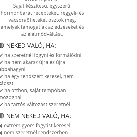
Saját készítésű, egyszerű,
hormonbarát recepteket, reggeli- és
vacsoraötleteket osztok meg,
amelyek támogatják az edzéseket és
az életmódváltást.
🔴 NEKED VALÓ, HA:
✔️ ha szeretnél fogyni és formálódni
✔️ ha nem akarsz újra és újra
abbahagyni
✔️ ha egy rendszert keresel, nem
káoszt
✔️ ha otthon, saját tempóban
mozognál
✔️ ha tartós változást szeretnél
🔴 NEM NEKED VALÓ, HA:
✖️ extrém gyors fogyást keresel
✖️ nem szeretnél rendszerben