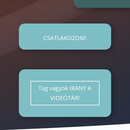
CSATLAKOZOM!
Tag vagyok IRÁNY A
VIDEÓTÁR!