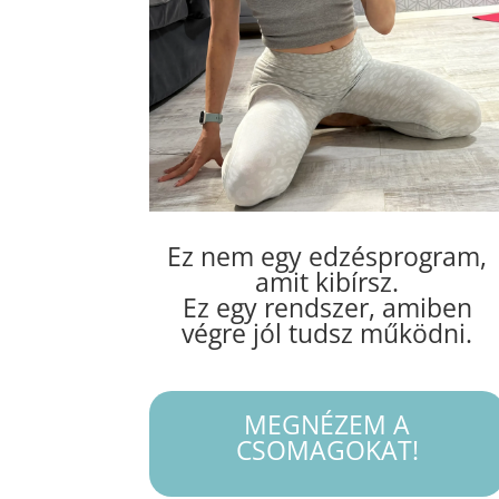
Ez nem egy edzésprogram,
amit kibírsz.
Ez egy rendszer, amiben
végre jól tudsz működni.
MEGNÉZEM A
CSOMAGOKAT!