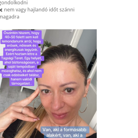
gondolkodni
✖️ nem vagy hajlandó időt szánni
magadra