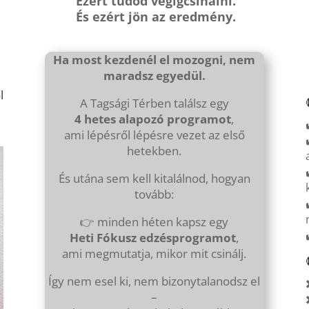
Ezért tudod végigcsinálni.
És ezért jön az eredmény.
Ha most kezdenél el mozogni, nem
maradsz egyedül.
l
A Tagsági Térben találsz egy
4 hetes alapozó programot
,
ami lépésről lépésre vezet az első
hetekben.
És utána sem kell kitalálnod, hogyan
tovább:
👉 minden héten kapsz egy
Heti Fókusz edzésprogramot
,
ami megmutatja, mikor mit csinálj.
Így nem esel ki, nem bizonytalanodsz el
–