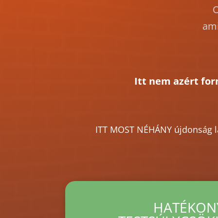
O
ami
Itt nem azért fo
ITT MOST NÉHÁNY újdonság lát
HATÉKON