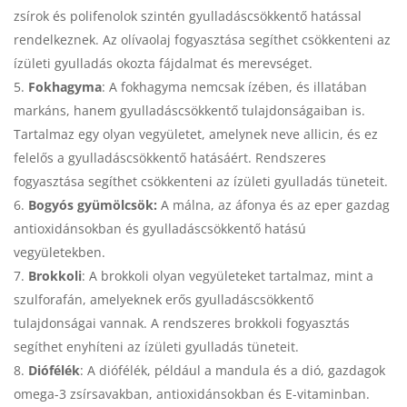
zsírok és polifenolok szintén gyulladáscsökkentő hatással
rendelkeznek. Az olívaolaj fogyasztása segíthet csökkenteni az
ízületi gyulladás okozta fájdalmat és merevséget.
Fokhagyma
: A fokhagyma nemcsak ízében, és illatában
markáns, hanem gyulladáscsökkentő tulajdonságaiban is.
Tartalmaz egy olyan vegyületet, amelynek neve allicin, és ez
felelős a gyulladáscsökkentő hatásáért. Rendszeres
fogyasztása segíthet csökkenteni az ízületi gyulladás tüneteit.
Bogyós gyümölcsök:
A málna, az áfonya és az eper gazdag
antioxidánsokban és gyulladáscsökkentő hatású
vegyületekben.
Brokkoli
: A brokkoli olyan vegyületeket tartalmaz, mint a
szulforafán, amelyeknek erős gyulladáscsökkentő
tulajdonságai vannak. A rendszeres brokkoli fogyasztás
segíthet enyhíteni az ízületi gyulladás tüneteit.
Diófélék
: A diófélék, például a mandula és a dió, gazdagok
omega-3 zsírsavakban, antioxidánsokban és E-vitaminban.