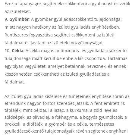
Ezek a tápanyagok segítenek csökkenteni a gyulladást és védik
az ízületeket.
Gyömbér
: A gyömbér gyulladáscsökkentő tulajdonságai
miatt nagyon hatékony az ízületi gyulladás enyhítésében.
Rendszeres fogyasztása segíthet csökkenteni az ízületi
fájdalmat és javítani az ízületek mozgékonyságát.
Cékla
: A cékla magas antioxidáns- és gyulladáscsökkentő
tulajdonsága miatt került be ebbe a kis csoportba. Tartalmaz
egy olyan vegyületet, amelyet betainnak neveznek, és ennek
köszönhetően csökkentheti az ízületi gyulladást és a
fájdalmat.
Az ízületi gyulladás kezelése és tüneteinek enyhítése során az
étrendünk nagyon fontos szerepet játszik. A fent említett 10
táplálék, mint például a lazac, a kurkuma, a zöld leveles
zöldségek, az olívaolaj, a fokhagyma, a bogyós gyümölcsök, a
brokkoli, a diófélék, a gyömbér és a cékla, természetes
gyulladáscsökkentő tulajdonságaik révén segítenek enyhíteni