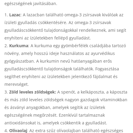
egészségének javításában.
Lazac
: A lazacban található omega-3 zsírsavak kiválóak az
ízületi gyulladás csökkentésére. Az omega-3 zsírsavak
gyulladáscsökkentő tulajdonságokkal rendelkeznek, ami segít
enyhíteni az ízületekben fellépő gyulladást.
Kurkuma
: A kurkuma egy gyömbérfélék családjába tartozó
növény, amely hosszú ideje használatos az ayurvédikus
gyógyászatban. A kurkumin nevű hatóanyagában erős
gyulladáscsökkentő tulajdonságok találhatók. Fogyasztása
segíthet enyhíteni az ízületekben jelentkező fájdalmat és
merevséget.
Zöld leveles zöldségek:
A spenót, a kelkáposzta, a káposzta
és más zöld leveles zöldségek nagyon gazdagok vitaminokban
és ásványi anyagokban, amelyek segítik az ízületek
egészségének megőrzését. Ezenkívül tartalmaznak
antioxidánsokat is, amelyek csökkentik a gyulladást.
Olívaolaj
: Az extra szűz olívaolajban található egészséges