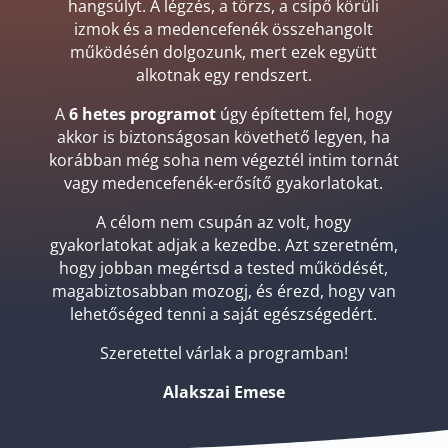
hangsúlyt. A légzés, a törzs, a csípő körüli
izmok és a medencefenék összehangolt
működésén dolgozunk, mert ezek együtt
alkotnak egy rendszert.
A
6 hetes programot
úgy építettem fel, hogy
akkor is biztonságosan követhető legyen, ha
korábban még soha nem végeztél intim tornát
vagy medencefenék-erősítő gyakorlatokat.
A célom nem csupán az volt, hogy
gyakorlatokat adjak a kezedbe. Azt szeretném,
hogy jobban megértsd a tested működését,
magabiztosabban mozogj, és érezd, hogy van
lehetőséged tenni a saját egészségedért.
Szeretettel várlak a programban!
Alakszai Emese