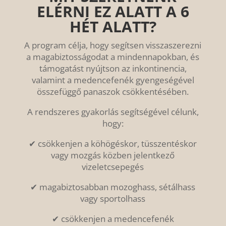
ELÉRNI EZ ALATT A 6
HÉT ALATT?
A program célja, hogy segítsen visszaszerezni
a magabiztosságodat a mindennapokban, és
támogatást nyújtson az inkontinencia,
valamint a medencefenék gyengeségével
összefüggő panaszok csökkentésében.
A rendszeres gyakorlás segítségével célunk,
hogy:
✔ csökkenjen a köhögéskor, tüsszentéskor
vagy mozgás közben jelentkező
vizeletcsepegés
✔ magabiztosabban mozoghass, sétálhass
vagy sportolhass
✔ csökkenjen a medencefenék