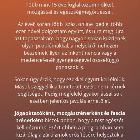
Több mint 15 éve foglalkozom nőkkel,
mozgással és egészségmegőrzéssel.
Az évek során több száz, online pedig több
ezer nővel dolgoztam együtt, és újra meg újra
azt tapasztaltam, hogy nagyon sokan küzdenek
olyan problémákkal, amelyekről nehezen
beszélnek. Ilyen az inkontinencia vagy a
medencefenék gyengeségével összefüggő
panaszok is.
Sokan úgy érzik, hogy ezekkel együtt kell élniük.
Mások szégyellik a tüneteket, ezért nem kérnek
segítséget. Pedig megfelelő gyakorlással sok
esetben jelentős javulás érhető el.
Jógaoktatóként, mozgástrénerként és fascia
trénerként
hiszek abban, hogy a test egészét
kell néznünk. Ezért ebben a programban sem
kizárólag a záróizmok erősítésére helyeztük a