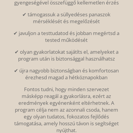
gyengeségével összefüggő kellemetlen érzés
✔ támogassuk a süllyedéses panaszok
mérséklését és megelőzését
✔ javuljon a testtudatod és jobban megértsd a
tested működését
✔ olyan gyakorlatokat sajátíts el, amelyeket a
program után is biztonsággal használhatsz
✔ újra nagyobb biztonságban és komfortosan
érezhesd magad a hétköznapokban
Fontos tudni, hogy minden szervezet
másképp reagál a gyakorlásra, ezért az
eredmények egyénenként eltérhetnek. A
program célja nem az azonnali csoda, hanem
egy olyan tudatos, fokozatos fejlődés
támogatása, amely hosszú távon is segítséget
nyújthat.