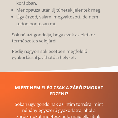
korábban.
Menopauza után új tünetek jelentek meg.
Úgy érzed, valami megváltozott, de nem
tudod pontosan mi.
Sok nő azt gondolja, hogy ezek az életkor
természetes velejárói.
Pedig nagyon sok esetben megfelelő
gyakorlással javítható a helyzet.
MIÉRT NEM ELÉG CSAK A ZÁRÓIZMOKAT
EDZENI?
Sokan úgy gondolnak az intim tornára, mint
néhány egyszerű gyakorlatra, ahol a
záróizmokat megfeszítjük, majd ellazítjuk.