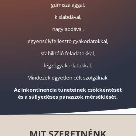
gumiszalaggal,
kislabdával,
nagylabdával,
egyensúlyfejlesztő gyakorlatokkal,
stabilizáló feladatokkal,
légzőgyakorlatokkal.
Mindezek egyetlen célt szolgálnak:
Az inkontinencia tüneteinek csökkentését
és a süllyedéses panaszok mérséklését.
MIT SZERETNÉNK