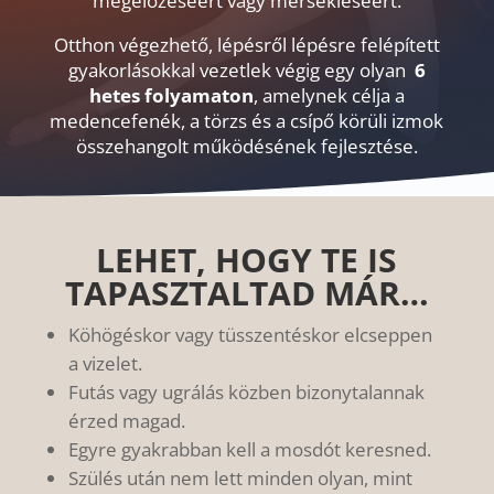
megelőzéséért vagy mérsékléséért.
Otthon végezhető, lépésről lépésre felépített
gyakorlásokkal vezetlek végig egy olyan
6
hetes folyamaton
, amelynek célja a
medencefenék, a törzs és a csípő körüli izmok
összehangolt működésének fejlesztése.
LEHET, HOGY TE IS
TAPASZTALTAD MÁR…
Köhögéskor vagy tüsszentéskor elcseppen
a vizelet.
Futás vagy ugrálás közben bizonytalannak
érzed magad.
Egyre gyakrabban kell a mosdót keresned.
Szülés után nem lett minden olyan, mint