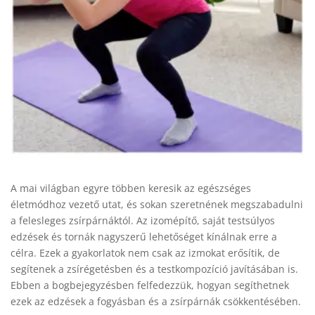
A mai világban egyre többen keresik az egészséges
életmódhoz vezető utat, és sokan szeretnének megszabadulni
a felesleges zsírpárnáktól. Az izomépítő, saját testsúlyos
edzések és tornák nagyszerű lehetőséget kínálnak erre a
célra. Ezek a gyakorlatok nem csak az izmokat erősítik, de
segítenek a zsírégetésben és a testkompozíció javításában is.
Ebben a bogbejegyzésben felfedezzük, hogyan segíthetnek
ezek az edzések a fogyásban és a zsírpárnák csökkentésében.