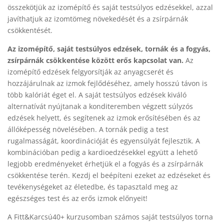
összekötjük az izomépítő és saját testsúlyos edzésekkel, azzal
javíthatjuk az izomtömeg növekedését és a zsírpárnák
csökkentését.
Az izomépítő, saját testsúlyos edzések, tornák és a fogyás,
zsírpárnák csökkentése között erős kapcsolat van.
Az
izomépítő edzések felgyorsítják az anyagcserét és
hozzájárulnak az izmok fejlődéséhez, amely hosszú távon is
több kalóriát éget el. A saját testsúlyos edzések kiváló
alternatívát nyújtanak a konditeremben végzett súlyzós
edzések helyett, és segítenek az izmok erősítésében és az
állóképesség növelésében. A tornák pedig a test
rugalmasságát, koordinációját és egyensúlyát fejlesztik. A
kombinációban pedig a kardioedzésekkel együtt a lehető
legjobb eredményeket érhetjük el a fogyás és a zsírpárnák
csökkentése terén. Kezdj el beépíteni ezeket az edzéseket és
tevékenységeket az életedbe, és tapasztald meg az
egészséges test és az erős izmok előnyeit!
A Fitt&Karcsú40+ kurzusomban számos saját testsúlyos torna