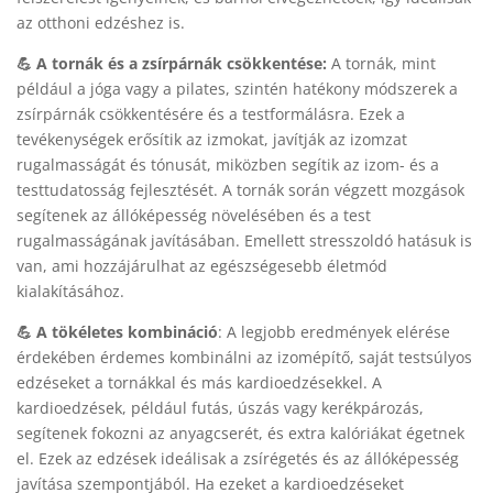
az otthoni edzéshez is.
💪 A tornák és a zsírpárnák csökkentése:
A tornák, mint
például a jóga vagy a pilates, szintén hatékony módszerek a
zsírpárnák csökkentésére és a testformálásra. Ezek a
tevékenységek erősítik az izmokat, javítják az izomzat
rugalmasságát és tónusát, miközben segítik az izom- és a
testtudatosság fejlesztését. A tornák során végzett mozgások
segítenek az állóképesség növelésében és a test
rugalmasságának javításában. Emellett stresszoldó hatásuk is
van, ami hozzájárulhat az egészségesebb életmód
kialakításához.
💪 A tökéletes kombináció
: A legjobb eredmények elérése
érdekében érdemes kombinálni az izomépítő, saját testsúlyos
edzéseket a tornákkal és más kardioedzésekkel. A
kardioedzések, például futás, úszás vagy kerékpározás,
segítenek fokozni az anyagcserét, és extra kalóriákat égetnek
el. Ezek az edzések ideálisak a zsírégetés és az állóképesség
javítása szempontjából. Ha ezeket a kardioedzéseket