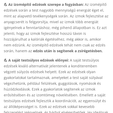
💪 Az izomépítő edzések szerepe a fogyásban:
Az izomépítő
edzések során a test nagyobb mennyiségű energiát éget el,
mint az alapvető tevékenységek során. Az izmok fejlesztése az
anyagcserét is felgyorsítja, mivel az izmok több energiát
igényelnek a fenntartáshoz, még pihenő állapotban is. Ez azt
jelenti, hogy az izmok fejlesztése hosszú távon is
hozzájárulhat a kalóriák égetéséhez, még akkor is, amikor
nem edzünk. Az izomépítő edzések tehát nem csak az edzés
során, hanem az
edzés után is segítenek a zsírégetésben.
💪 A saját testsúlyos edzések előnyei:
A saját testsúlyos
edzések kiváló alternatívát jelentenek a konditeremben
végzett súlyzós edzések helyett. Ezek az edzések olyan
gyakorlatokat tartalmaznak, amelyeket a test saját súlyával
végezhetünk, például felülések, guggolások, nyomások és
húzódzkodások. Ezek a gyakorlatok segítenek az izmok
erősítésében és az izomtömeg növelésében. Emellett a saját
testsúlyos edzések fejlesztik a koordinációt, az egyensúlyt és
az állóképességet is. Ezek az edzések sokkal kevesebb
felszerelést igényelnek, és bárhol elvégezhetőek, így ideálisak