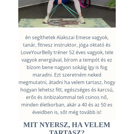
én segíthetek Alakszai Emese vagyok,
tanár, fitnesz instruktor, jóga oktató és
LoveYourBelly tréner 52 éves vagyok, tele
vagyok energiával, bírom a tempót és ez
bízom bene nagyon sokáig így is fog
maradni. Ezt szeretném neked
megmutatni, átadni ha velem tartasz, hogy
hogyan lehetsz fitt, egészséges és karcsú,
erős és önbizalommal teli csinos nő,
minden életkorban, akár a 40 és az 50 es
éveidben is, sőt még tovább is!
MIT NYERSZ, HA VELEM
TARTASZ?