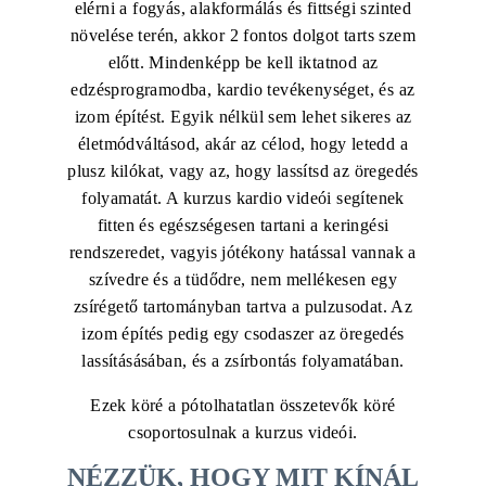
elérni a fogyás, alakformálás és fittségi szinted
növelése terén, akkor 2 fontos dolgot tarts szem
előtt. Mindenképp be kell iktatnod az
edzésprogramodba, kardio tevékenységet, és az
izom építést. Egyik nélkül sem lehet sikeres az
életmódváltásod, akár az célod, hogy letedd a
plusz kilókat, vagy az, hogy lassítsd az öregedés
folyamatát. A kurzus kardio videói segítenek
fitten és egészségesen tartani a keringési
rendszeredet, vagyis jótékony hatással vannak a
szívedre és a tüdődre, nem mellékesen egy
zsírégető tartományban tartva a pulzusodat. Az
izom építés pedig egy csodaszer az öregedés
lassításásában, és a zsírbontás folyamatában.
Ezek köré a pótolhatatlan összetevők köré
csoportosulnak a kurzus videói.
NÉZZÜK, HOGY MIT KÍNÁL