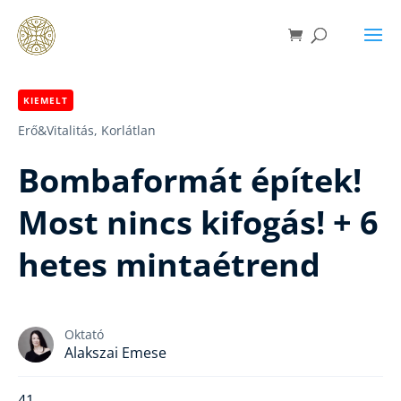
KIEMELT
Erő&Vitalitás,
Korlátlan
Bombaformát építek!
Most nincs kifogás! + 6
hetes mintaétrend
Oktató
Alakszai Emese
41