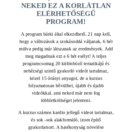
NEKED EZ A KORLÁTLAN
ELÉRHETŐSÉGŰ
PROGRAM!
A program bárki által elkezdhető, 21 nap kell,
hogy a változások a szokásoddá váljanak, 6 hét
múlva pedig már látszanak az eredmények. Add
meg magadnak ezt a 6 hét esélyt! A teljes
programcsomag 20 különböző tematikájú és
nehézségi szintű gyakorló videót tartalmaz,
közel 15 órányi anyagot, de a kurzus
folyamatosan bővülhet, újabb és újabb
videókkal. ami neked már nem fog
többletköltséget jelenteni.
A kurzus számos kardio jellegű videot tartalmaz,
és sok -sok alakformáló, izom építő
gyakorlatsort. A hatékonyság növelése