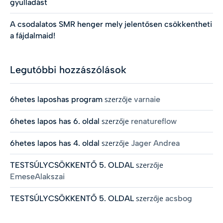
gyulladást
A csodalatos SMR henger mely jelentősen csökkentheti
a fájdalmaid!
Legutóbbi hozzászólások
6hetes laposhas program
szerzője
varnaie
6hetes lapos has 6. oldal
szerzője
renatureflow
6hetes lapos has 4. oldal
szerzője
Jager Andrea
TESTSÚLYCSÖKKENTŐ 5. OLDAL
szerzője
EmeseAlakszai
TESTSÚLYCSÖKKENTŐ 5. OLDAL
szerzője
acsbog