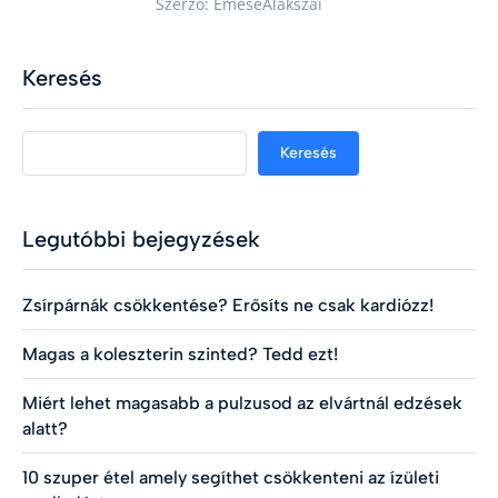
Szerző: EmeseAlakszai
Keresés
Keresés
Legutóbbi bejegyzések
Zsírpárnák csökkentése? Erősíts ne csak kardiózz!
Magas a koleszterin szinted? Tedd ezt!
Miért lehet magasabb a pulzusod az elvártnál edzések
alatt?
10 szuper étel amely segíthet csökkenteni az ízületi