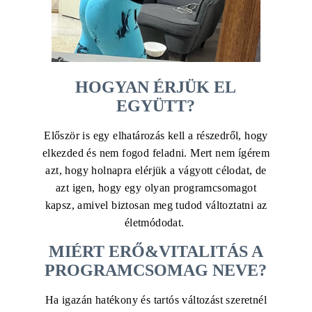
HOGYAN ÉRJÜK EL
EGYÜTT?
Először is egy elhatározás kell a részedről, hogy
elkezded és nem fogod feladni. Mert nem ígérem
azt, hogy holnapra elérjük a vágyott célodat, de
azt igen, hogy egy olyan programcsomagot
kapsz, amivel biztosan meg tudod változtatni az
életmódodat.
MIÉRT ERŐ&VITALITÁS A
PROGRAMCSOMAG NEVE?
Ha igazán hatékony és tartós változást szeretnél