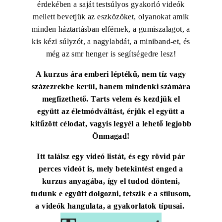
érdekében a saját testsúlyos gyakorló videók
mellett bevetjük az eszközöket, olyanokat amik
minden háztartásban elférnek, a gumiszalagot, a
kis kézi súlyzót, a nagylabdát, a miniband-et, és
még az smr henger is segítségedre lesz!
A kurzus ára emberi léptékű, nem tíz vagy
százezrekbe kerül, hanem mindenki számára
megfizethető. Tarts velem és kezdjük el
együtt az életmódváltást, érjük el együtt a
kitűzött célodat, vagyis legyél a lehető legjobb
Önmagad!
Itt találsz egy videó listát, és egy rövid pár
perces videót is, mely betekintést enged a
kurzus anyagába, így el tudod dönteni,
tudunk e együtt dolgozni, tetszik e a stílusom,
a videók hangulata, a gyakorlatok típusai.