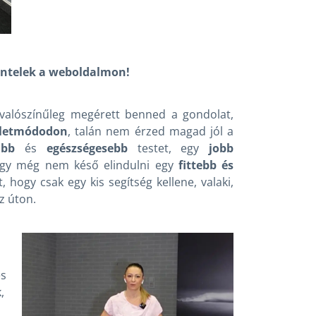
öntelek a weboldalmon!
valószínűleg megérett benned a gondolat,
letmódodon
, talán nem érzed magad jól a
úbb
és
egészségesebb
testet, egy
jobb
hogy még nem késő elindulni egy
fittebb és
, hogy csak egy kis segítség kellene, valaki,
z úton.
és
,