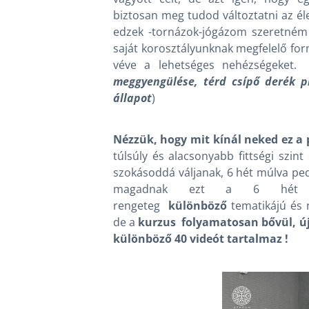
biztosan meg tudod változtatni az é
edzek -tornázok-jógázom szeretném
saját korosztályunknak megfelelő fo
véve a lehetséges nehézségeket.
meggyengülése, térd csípő derék pr
állapot
)
Nézzük, hogy mit kínál neked ez a
túlsúly és alacsonyabb fittségi szint
szokásoddá váljanak, 6 hét múlva p
magadnak ezt a 6 hét es
rengeteg
különböző
tematikájú és n
de a
kurzus folyamatosan bővül, ú
különböző 40 videót tartalmaz !