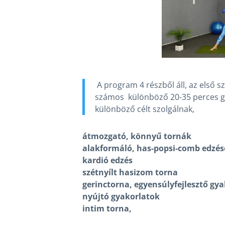
A program 4 részből áll, az első s
számos különböző 20-35 perces gy
különböző célt szolgálnak,
átmozgató, könnyű tornák
alakformáló, has-popsi-comb edzés
kardió edzés
szétnyílt hasizom torna
gerinctorna, egyensúlyfejlesztő gy
nyújtó gyakorlatok
intim torna,