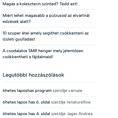
Magas a koleszterin szinted? Tedd ezt!
Miért lehet magasabb a pulzusod az elvártnál
edzések alatt?
10 szuper étel amely segíthet csökkenteni az
ízületi gyulladást
A csodalatos SMR henger mely jelentősen
csökkentheti a fájdalmaid!
Legutóbbi hozzászólások
6hetes laposhas program
szerzője
varnaie
6hetes lapos has 6. oldal
szerzője
renatureflow
6hetes lapos has 4. oldal
szerzője
Jager Andrea