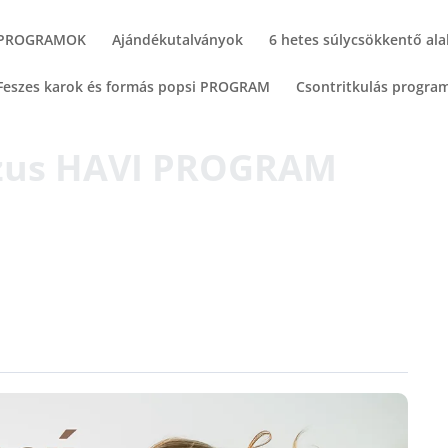
 PROGRAMOK
Ajándékutalványok
6 hetes súlycsökkentő al
 Feszes karok és formás popsi PROGRAM
Csontritkulás progra
rzus HAVI PROGRAM