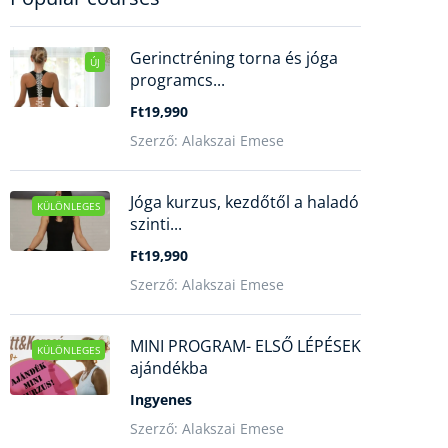
Gerinctréning torna és jóga
ÚJ
programcs...
Ft19,990
Szerző: Alakszai Emese
Jóga kurzus, kezdőtől a haladó
KÜLÖNLEGES
szinti...
Ft19,990
Szerző: Alakszai Emese
MINI PROGRAM- ELSŐ LÉPÉSEK
KÜLÖNLEGES
ajándékba
Ingyenes
Szerző: Alakszai Emese