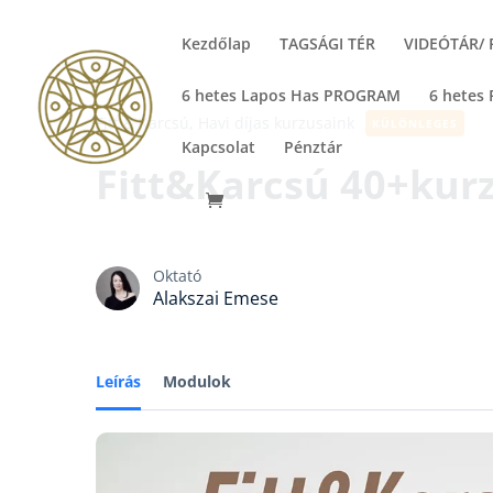
Kezdőlap
TAGSÁGI TÉR
VIDEÓTÁR/
6 hetes Lapos Has PROGRAM
6 hetes
Fitt & Karcsú,
Havi díjas kurzusaink
KÜLÖNLEGES
Kapcsolat
Pénztár
Fitt&Karcsú 40+ku
Oktató
Alakszai Emese
Leírás
Modulok