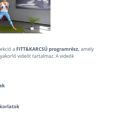
zekció a
FITT&KARCSÚ programrész,
amely
akorló videót tartalmaz. A videók
ek
akorlatok