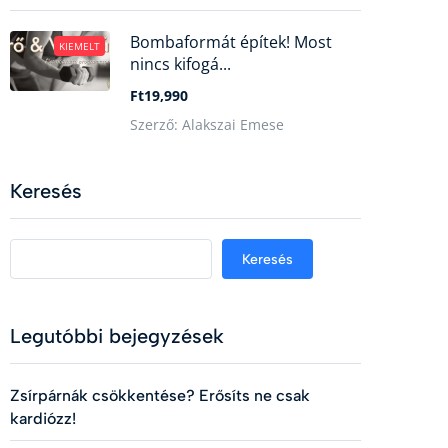
Bombaformát építek! Most
KIEMELT
nincs kifogá...
Ft19,990
Szerző: Alakszai Emese
Keresés
Keresés
Legutóbbi bejegyzések
Zsírpárnák csökkentése? Erősíts ne csak
kardiózz!