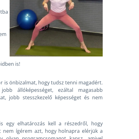
l
rtba
lem
idben is!
ör is önbizalmat, hogy tudsz tenni magadért.
 jobb állóképességet, ezáltal magasabb
kat, jobb stesszkezelő képességet és nem
s egy elhatározás kell a részedről, hogy
t nem ígérem azt, hogy holnapra elérjük a
egy olyan programcsomagot kapsz, amivel