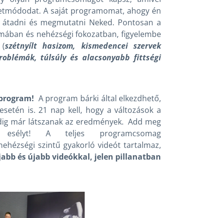
letmódodat. A saját programomat, ahogy én
 átadni és megmutatni Neked. Pontosan a
rmában és nehézségi fokozatban, figyelembe
 (
szétnyílt hasizom, kismedencei szervek
oblémák, túlsúly és alacsonyabb fittségi
 program!
A program bárki által elkezdhető,
 esetén is. 21 nap kell, hogy a változások a
edig már látszanak az eredmények. Add meg
élyt! A teljes programcsomag
ehézségi szintű gyakorló videót tartalmaz,
jabb és
újabb videókkal, jelen pillanatban