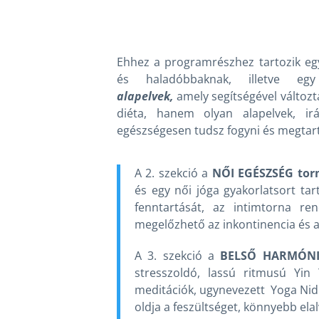
Ehhez a programrészhez tartozik 
és haladóbbaknak, illetve e
alapelvek,
amely segítségével változ
diéta, hanem olyan alapelvek, ir
egészségesen tudsz fogyni és megtart
A 2. szekció a
NŐI EGÉSZSÉG tor
és egy női jóga gyakorlatsort ta
fenntartását, az intimtorna re
megelőzhető az inkontinencia és 
A 3. szekció a
BELSŐ HARMÓN
stresszoldó, lassú ritmusú Yin
meditációk, ugynevezett Yoga Nid
oldja a feszültséget, könnyebb elal