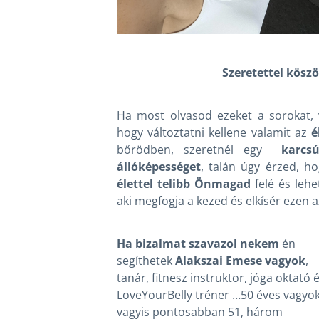
Szeretettel kösz
Ha most olvasod ezeket a sorokat, 
hogy változtatni kellene valamit az
é
bőrödben, szeretnél egy
karcs
állóképességet
, talán úgy érzed, 
élettel telibb Önmagad
felé és lehet
aki megfogja a kezed és elkísér ezen a
Ha bizalmat szavazol nekem
én
segíthetek
Alakszai Emese vagyok
,
tanár, fitnesz instruktor, jóga oktató 
LoveYourBelly tréner …50 éves vagyok
vagyis pontosabban 51, három