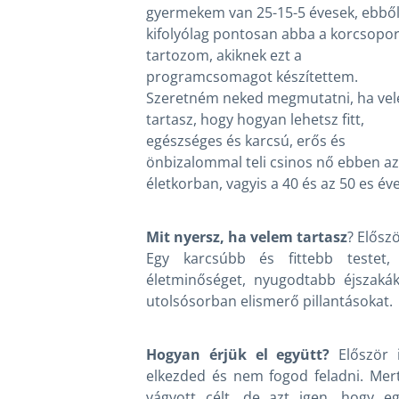
gyermekem van 25-15-5 évesek, ebbő
kifolyólag pontosan abba a korcsopo
tartozom, akiknek ezt a
programcsomagot készítettem.
Szeretném neked megmutatni, ha ve
tartasz, hogy hogyan lehetsz fitt,
egészséges és karcsú, erős és
önbizalommal teli csinos nő ebben az
életkorban, vagyis a 40 és az 50 es éve
Mit nyersz, ha velem tartasz
? Elősz
Egy karcsúbb és fittebb testet,
életminőséget, nyugodtabb éjszaká
utolsósorban elismerő pillantásokat.
Hogyan érjük el együtt?
Először i
elkezded és nem fogod feladni. Mer
vágyott célt, de azt igen, hogy 