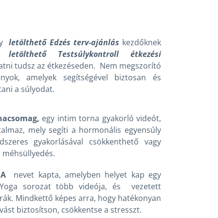
egy
letölthető Edzés terv-ajánlás
kezdőknek
gy
letölthető
Testsúlykontroll étkezési
tatni tudsz az étkezéseden. Nem megszorító
ányok, amelyek segítségével biztosan és
ani a súlyodat.
nacsomag,
egy intim torna gyakorló videót,
rtalmaz, mely segíti a hormonális egyensúly
ndszeres gyakorlásával csökkenthető vagy
a méhsüllyedés.
IA
nevet kapta, amelyben helyet kap egy
 Yoga sorozat több videója, és vezetett
rák. Mindkettő képes arra, hogy hatékonyan
vást biztosítson, csökkentse a stresszt.