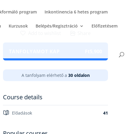
akformáló program
Inkontinencia 6 hetes program
m
Kurzusok
Belépés/Regisztráció
Előfizetésem
Add to wishlist
Share
TANFOLYAMOT KAP
Ft5,900
A tanfolyam elérhető a
30 oldalon
Course details
Előadások
41
Popular courses