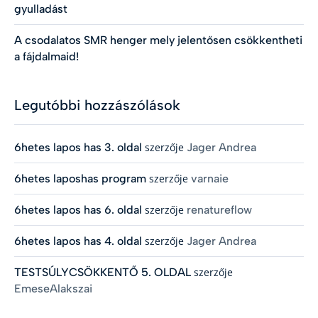
gyulladást
A csodalatos SMR henger mely jelentősen csökkentheti
a fájdalmaid!
Legutóbbi hozzászólások
6hetes lapos has 3. oldal
szerzője
Jager Andrea
6hetes laposhas program
szerzője
varnaie
6hetes lapos has 6. oldal
szerzője
renatureflow
6hetes lapos has 4. oldal
szerzője
Jager Andrea
TESTSÚLYCSÖKKENTŐ 5. OLDAL
szerzője
EmeseAlakszai