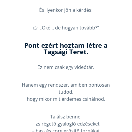
És ilyenkor jön a kérdés:
👉 „Oké… de hogyan tovább?”
Pont ezért hoztam létre a
Tagsági Teret.
Ez nem csak egy videótár.
Hanem egy rendszer, amiben pontosan
tudod,
hogy mikor mit érdemes csinálnod.
Találsz benne:
– zsírégető gyalogló edzéseket
– has- és core erősítő tornákat