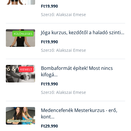
Ft19,990
Szerző: Alakszai Emese
Jóga kurzus, kezdőtől a haladó szinti...
KÜLÖNLEGES
Ft19,990
Szerző: Alakszai Emese
Bombaformát építek! Most nincs
KIEMELT
kifogá...
Ft19,990
Szerző: Alakszai Emese
Medencefenék Mesterkurzus - erő,
kont...
Ft29,990