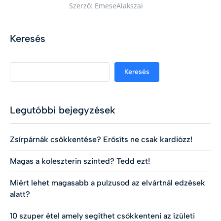
Szerző: EmeseAlakszai
Keresés
Keresés
Legutóbbi bejegyzések
Zsírpárnák csökkentése? Erősíts ne csak kardiózz!
Magas a koleszterin szinted? Tedd ezt!
Miért lehet magasabb a pulzusod az elvártnál edzések
alatt?
10 szuper étel amely segíthet csökkenteni az ízületi